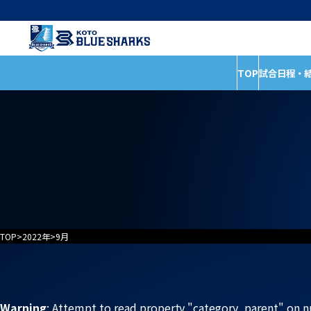
TOP
試合日程・
インフォメーショ
試合日程・結果
全ての記事
ホストゲームの楽しみ
イベント
方
お知らせ
試合情報
普及活動
TOP
>
2022年
>
9月
Warning
: Attempt to read property "category_parent" on n