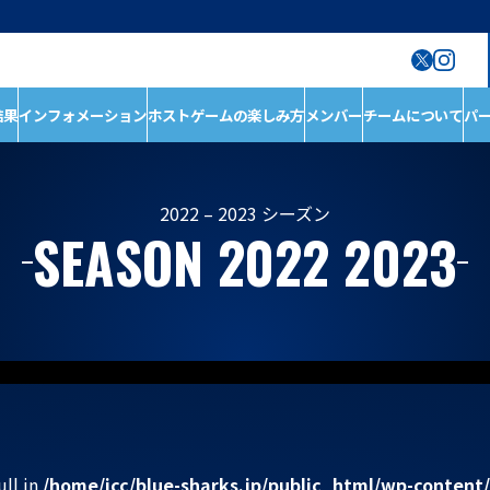
結果
インフォメーション
ホストゲームの楽しみ方
メンバー
チームについて
パ
ン
ホストゲームの楽しみ
チームについて
方
チーム情報
ホストゲームについ
チームの歴史
2022 – 2023 シーズン
SEASON 2022 2023
て
ホストのご案内
D1/D2入替戦
ACADEMY
ホストゲーム最終
第6戦ホストゲーム
青鮫祭り2026
第4戦ホストゲーム
第3戦ホストゲーム
第2戦ホストゲーム
第1戦ホストゲーム
ull in
/home/icc/blue-sharks.jp/public_html/wp-content
メンバー