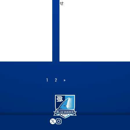
せ
1
2
»