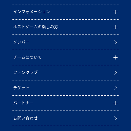
インフォメーション
ホストゲームの楽しみ方
全ての記事
メンバー
イベント
ホストゲームについて
チームについて
お知らせ
D1/D2入替戦
ファンクラブ
試合情報
ホストゲーム最終
チーム情報
チケット
普及活動
第6戦ホストゲーム
チームの歴史
パートナー
ACADEMY
青鮫祭り2026
ホストのご案内
お問い合わせ
第4戦ホストゲーム
パートナー一覧