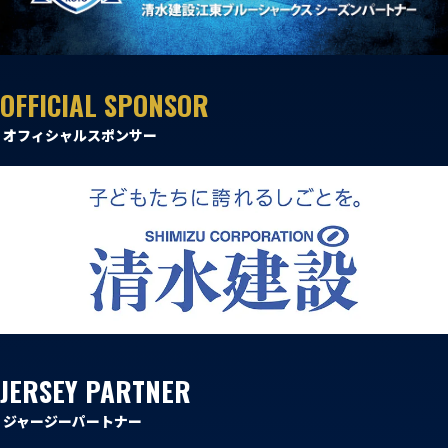
普及活動
第6戦ホストゲーム
チームの歴史
ファンクラブ
青鮫祭り2026
ホストのご案内
チケット
OFFICIAL SPONSOR
第4戦ホストゲーム
パートナー
オフィシャルスポンサー
第3戦ホストゲーム
お問い合わせ
パートナー一覧
第2戦ホストゲーム
パートナー募集
プライバシーポリシー
第1戦ホストゲーム
JERSEY PARTNER
ジャージーパートナー