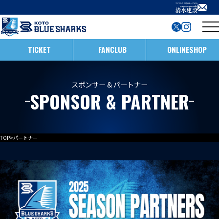
TICKET
FANCLUB
ONLINESHOP
試合日程・結果
スポンサー & パートナー
SPONSOR & PARTNER
インフォメーション
ホストゲームの楽しみ方
全ての記事
TOP
>
パートナー
イベント
メンバー
ホストゲームについて
お知らせ
D1/D2入替戦
チームについて
試合情報
ホストゲーム最終
ACADEMY
チーム情報