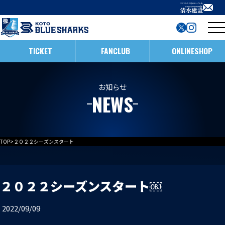
TICKET
FANCLUB
ONLINESHOP
試合日程・結果
お知らせ
NEWS
インフォメーション
ホストゲームの楽しみ方
全ての記事
TOP
>
２０２２シーズンスタート￼
イベント
メンバー
ホストゲームについて
お知らせ
D1/D2入替戦
２０２２シーズンスタート￼
チームについて
試合情報
ホストゲーム最終
2022/09/09
ACADEMY
チーム情報