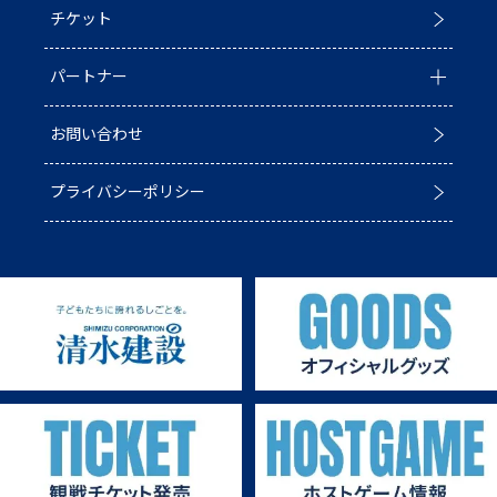
チケット
普及活動
第6戦ホストゲーム
チームの歴史
パートナー
ACADEMY
青鮫祭り2026
ホストのご案内
お問い合わせ
第4戦ホストゲーム
パートナー一覧
プライバシーポリシー
第3戦ホストゲーム
パートナー募集
第2戦ホストゲーム
第1戦ホストゲーム