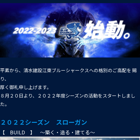
普及活動
第6戦ホストゲーム
チームの歴史
ファンクラブ
青鮫祭り2026
ホストのご案内
チケット
第4戦ホストゲーム
パートナー
第3戦ホストゲーム
お問い合わせ
パートナー一覧
第2戦ホストゲーム
平素から、清水建設江東ブルーシャークスへの格別のご高配を 賜
パートナー募集
プライバシーポリシー
り、
第1戦ホストゲーム
厚く御礼申し上げます。
８月２０日より、２０２２年度シーズンの活動をスタートしまし
た。
２０２２シーズン スローガン
【 BUILD 】 ～築く・造る・建てる～