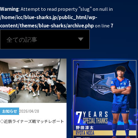
普及活動
第6戦ホストゲーム
チームの歴史
ファンクラブ
Warning
: Attempt to read property "slug" on null in
/home/icc/blue-sharks.jp/public_html/wp-
青鮫祭り2026
ホストのご案内
チケット
content/themes/blue-sharks/archive.php
on line
7
第4戦ホストゲーム
パートナー
第3戦ホストゲーム
お問い合わせ
パートナー一覧
第2戦ホストゲーム
パートナー募集
プライバシーポリシー
第1戦ホストゲーム
2026/04/28
お知らせ
◇近鉄ライナーズ戦マッチレポート