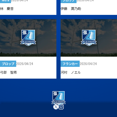
林 慶音
伊藤 潤乃助
2026/04/24
2026/04/24
プロップ
フランカー
弓部 智希
河村 ノエル