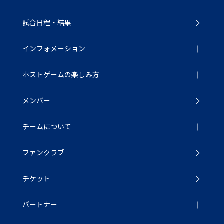
試合日程・結果
インフォメーション
ホストゲームの楽しみ方
全ての記事
メンバー
イベント
ホストゲームについて
チームについて
お知らせ
D1/D2入替戦
ファンクラブ
試合情報
ホストゲーム最終
チーム情報
チケット
普及活動
第6戦ホストゲーム
チームの歴史
パートナー
ACADEMY
青鮫祭り2026
ホストのご案内