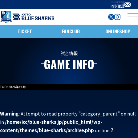
TICKET
FANCLUB
ONLINESHOP
試合日程・結果
試合情報
GAME INFO
インフォメーション
ホストゲームの楽しみ方
全ての記事
TOP
>
2026年
>
4月
イベント
メンバー
ホストゲームについて
お知らせ
D1/D2入替戦
チームについて
Warning
: Attempt to read property "category_parent" on null
in
/home/icc/blue-sharks.jp/public_html/wp-
試合情報
ホストゲーム最終
ACADEMY
チーム情報
content/themes/blue-sharks/archive.php
on line
7