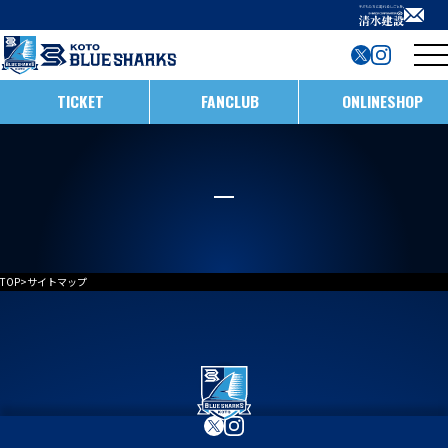
TICKET
FANCLUB
ONLINESHOP
試合日程・結果
インフォメーション
ホストゲームの楽しみ方
全ての記事
TOP
>
サイトマップ
イベント
メンバー
ホストゲームについて
お知らせ
D1/D2入替戦
チームについて
試合情報
ホストゲーム最終
ACADEMY
チーム情報