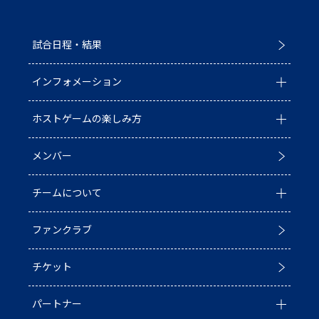
普及活動
第6戦ホストゲーム
チームの歴史
ファンクラブ
試合日程・結果
青鮫祭り2026
ホストのご案内
チケット
インフォメーション
第4戦ホストゲーム
パートナー
ホストゲームの楽しみ方
全ての記事
第3戦ホストゲーム
お問い合わせ
パートナー一覧
メンバー
イベント
ホストゲームについて
第2戦ホストゲーム
パートナー募集
プライバシーポリシー
第1戦ホストゲーム
チームについて
お知らせ
D1/D2入替戦
ファンクラブ
試合情報
ホストゲーム最終
チーム情報
チケット
普及活動
第6戦ホストゲーム
チームの歴史
パートナー
ACADEMY
青鮫祭り2026
ホストのご案内