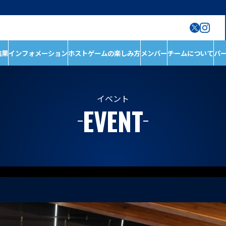
結果
インフォメーション
ホストゲームの楽しみ方
メンバー
チームについて
パ
ン
ホストゲームの楽しみ
チームについて
方
チーム情報
ホストゲームについ
チームの歴史
イベント
EVENT
て
ホストのご案内
D1/D2入替戦
ACADEMY
ホストゲーム最終
第6戦ホストゲーム
青鮫祭り2026
第4戦ホストゲーム
第3戦ホストゲーム
第2戦ホストゲーム
第1戦ホストゲーム
メンバー