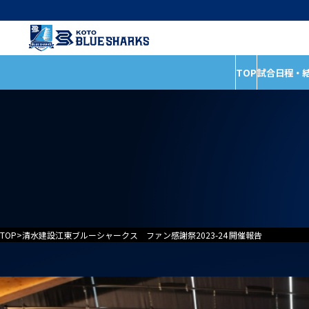
TOP
試合日程・
インフォメーショ
試合日程・結果
全ての記事
ホストゲームの楽しみ
イベント
方
お知らせ
試合情報
普及活動
TOP
>
清水建設江東ブルーシャークス ファン感謝祭2023-24 開催報告