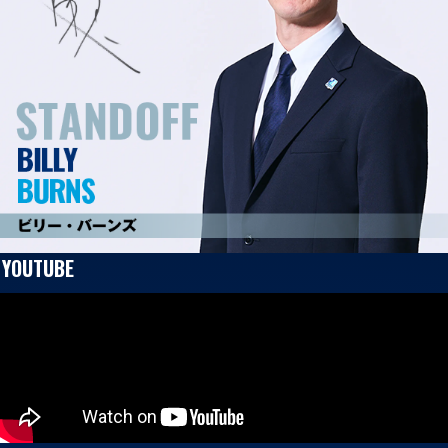
普及活動
第6戦ホストゲーム
チームの歴史
ファンクラブ
青鮫祭り2026
ホストのご案内
チケット
第4戦ホストゲーム
パートナー
第3戦ホストゲーム
お問い合わせ
パートナー一覧
第2戦ホストゲーム
パートナー募集
プライバシーポリシー
YOUTUBE
第1戦ホストゲーム