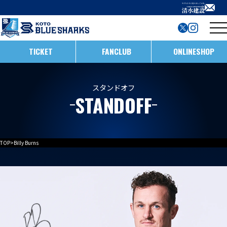
TICKET
FANCLUB
ONLINESHOP
試合日程・結果
スタンドオフ
STANDOFF
インフォメーション
ホストゲームの楽しみ方
全ての記事
TOP
>
Billy Burns
イベント
メンバー
ホストゲームについて
お知らせ
D1/D2入替戦
チームについて
試合情報
ホストゲーム最終
ACADEMY
チーム情報