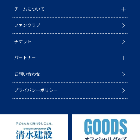
チームについて
お知らせ
D1/D2入替戦
ファンクラブ
試合情報
ホストゲーム最終
チーム情報
チケット
普及活動
第6戦ホストゲーム
チームの歴史
パートナー
ACADEMY
青鮫祭り2026
ホストのご案内
お問い合わせ
第4戦ホストゲーム
パートナー一覧
プライバシーポリシー
第3戦ホストゲーム
パートナー募集
第2戦ホストゲーム
第1戦ホストゲーム