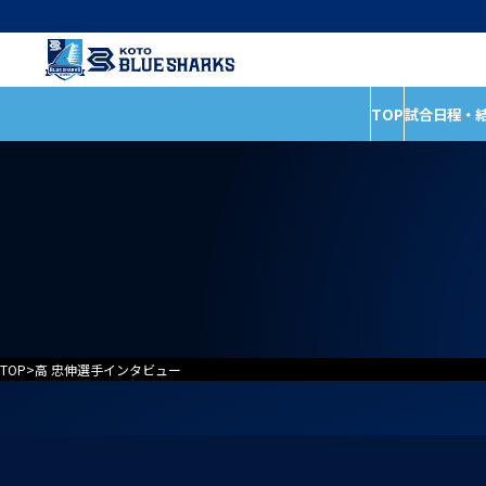
TOP
試合日程・
インフォメーショ
試合日程・結果
全ての記事
ホストゲームの楽しみ
イベント
方
お知らせ
試合情報
普及活動
TOP
>
高 忠伸選手インタビュー