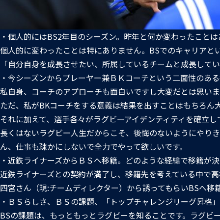
・個人的にはBS2年目のシーズン。昨年と何か変わったことは
個人的に変わったことは特にありません。BSでのキャリアと
「自分自身を成長させたい、所属しているチームと成長してい
・今シーズンからプレーヤー兼ＢＫコーチという二面性のある
私自身、コーチのアプローチも面白いですし大変だとは思いま
ただ、私がBKコーチをする意義は結果を出すことはもちろん
それに加えて、選手各々がラグビーアイデンティティを確立し
長くはないラグビー人生だからこそ、後悔のないようにやりき
ん、仕事も疎かにしないで全力でやって欲しいです。
・近鉄ライナーズからＢＳへ移籍。どのような経緯で移籍が決
近鉄ライナーズとの契約が満了し、移籍先を考えている中で高
四宮さん（現:チームディレクター）から誘ってもらいBSへ移
・ＢＳらしさ、ＢＳの課題、「トップチャレンジリーグ昇格」
BSの課題は、もっともっとラグビーを知ることです。ラグビ