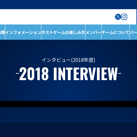
結果
インフォメーション
ホストゲームの楽しみ方
メンバー
チームについて
パ
ン
ホストゲームの楽しみ
チームについて
方
チーム情報
ホストゲームについ
チームの歴史
インタビュー(2018年度)
2018 INTERVIEW
て
ホストのご案内
D1/D2入替戦
ACADEMY
ホストゲーム最終
第6戦ホストゲーム
青鮫祭り2026
第4戦ホストゲーム
第3戦ホストゲーム
第2戦ホストゲーム
第1戦ホストゲーム
メンバー