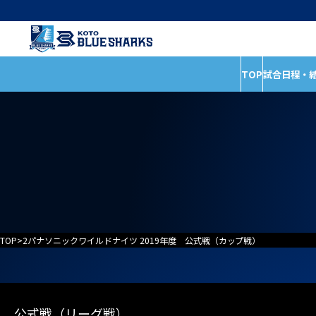
TOP
試合日程・
インフォメーショ
試合日程・結果
全ての記事
ホストゲームの楽しみ
イベント
方
お知らせ
試合情報
普及活動
TOP
>
2パナソニックワイルドナイツ 2019年度 公式戦（カップ戦）
公式戦（リーグ戦）