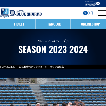
TICKET
FANCLUB
ONLINESHOP
試合日程・結果
2023 – 2024 シーズン
SEASON 2023 2024
インフォメーション
ホストゲームの楽しみ方
全ての記事
TOP
>
2024.4/7 公式戦戦vsクリタウォーターガッシュ昭島
イベント
メンバー
ホストゲームについて
お知らせ
D1/D2入替戦
チームについて
試合情報
ホストゲーム最終
ACADEMY
チーム情報