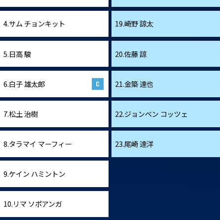
4.サム チョンキット
19.崎野 諒太
5.日高 駿
20.佐藤 諒
6.白子 雄太郎
21.金築 達也
7.松土 治樹
22.ジョンベン コッツェ
8.タラマイ マーフィー
23.尾崎 達洋
9.ケイン ハミントン
10.リマ ソポアンガ