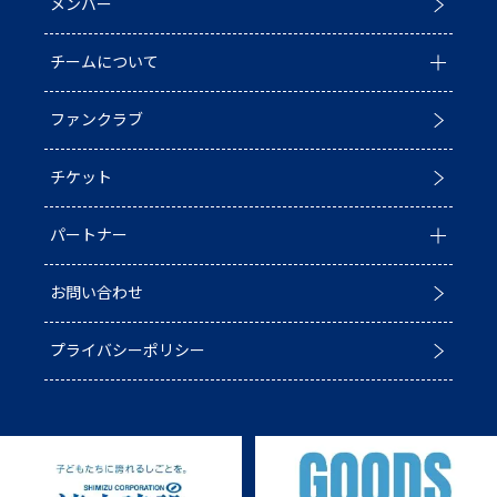
メンバー
イベント
ホストゲームについて
チームについて
お知らせ
D1/D2入替戦
ファンクラブ
試合情報
ホストゲーム最終
チーム情報
チケット
普及活動
第6戦ホストゲーム
チームの歴史
パートナー
ACADEMY
青鮫祭り2026
ホストのご案内
お問い合わせ
第4戦ホストゲーム
パートナー一覧
プライバシーポリシー
第3戦ホストゲーム
パートナー募集
第2戦ホストゲーム
第1戦ホストゲーム