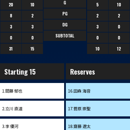
G
20
10
5
10
PG
8
2
2
2
DG
3
3
3
0
SUBTOTAL
0
0
0
0
31
15
10
12
Starting 15
Reserves
1.間藤 郁也
16.田森 海音
2.立川 直道
17.菅原 崇聖
3.李 優河
18.齋藤 遼太