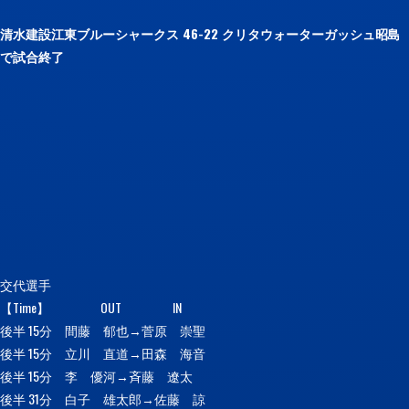
清水建設江東ブルーシャークス 46-22 クリタウォーターガッシュ昭島
で試合終了
交代選手
【Time】 OUT IN
後半 15分 間藤 郁也→菅原 崇聖
後半 15分 立川 直道→田森 海音
後半 15分 李 優河→斉藤 遼太
後半 31分 白子 雄太郎→佐藤 諒