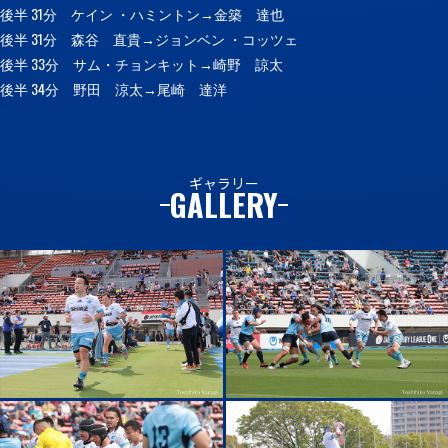
後半 31分 ケイン ・ハミントン→金築 達也
後半 31分 森谷 直貴→ジョンベン ・コッツェ
後半 33分 サム・チョンキット→崎野 諒太
後半 34分 野田 涼太→尾崎 達洋
ギャラリー
GALLERY