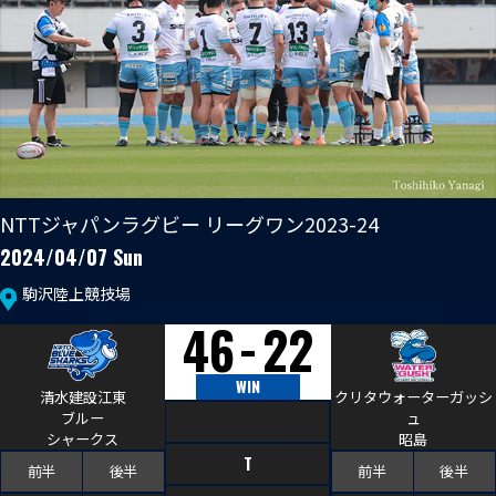
普及活動
第6戦ホストゲーム
チームの歴史
ファンクラブ
青鮫祭り2026
ホストのご案内
チケット
第4戦ホストゲーム
パートナー
第3戦ホストゲーム
お問い合わせ
パートナー一覧
NTTジャパンラグビー リーグワン2023-24
第2戦ホストゲーム
2024/04/07 Sun
パートナー募集
プライバシーポリシー
駒沢陸上競技場
第1戦ホストゲーム
-
46
22
WIN
清水建設江東
クリタウォーターガッシ
ブルー
ュ
シャークス
昭島
T
前半
後半
前半
後半