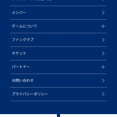
メンバー
イベント
ホストゲームについて
チームについて
お知らせ
D1/D2入替戦
ファンクラブ
試合情報
ホストゲーム最終
チーム情報
チケット
普及活動
第6戦ホストゲーム
チームの歴史
パートナー
ACADEMY
青鮫祭り2026
ホストのご案内
お問い合わせ
第4戦ホストゲーム
パートナー一覧
プライバシーポリシー
第3戦ホストゲーム
パートナー募集
第2戦ホストゲーム