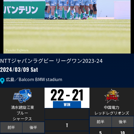
普及活動
第6戦ホストゲーム
チームの歴史
ファンクラブ
青鮫祭り2026
ホストのご案内
チケット
第4戦ホストゲーム
パートナー
第3戦ホストゲーム
お問い合わせ
パートナー一覧
NTTジャパンラグビー リーグワン2023-24
第2戦ホストゲーム
2024/03/09 Sat
パートナー募集
プライバシーポリシー
広島／Balcom BMW stadium
第1戦ホストゲーム
-
22
21
WIN
清水建設江東
中国電力
ブルー
レッドレグリオンズ
シャークス
前半
後半
T
前半
後半
5
10