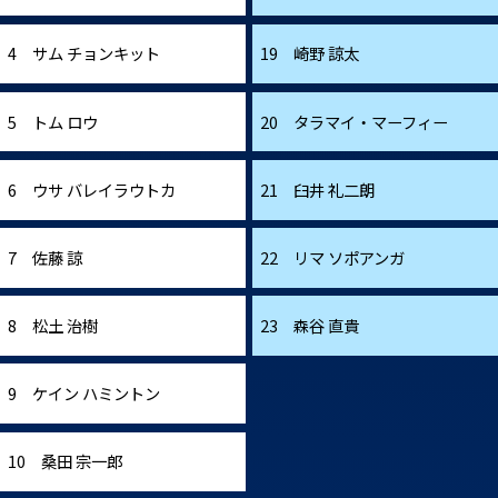
4 サム チョンキット
19 崎野 諒太
5 トム ロウ
20 タラマイ・マーフィー
6 ウサ バレイラウトカ
21 臼井 礼二朗
7 佐藤 諒
22 リマ ソポアンガ
8 松土 治樹
23 森谷 直貴
9 ケイン ハミントン
10 桑田 宗一郎