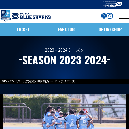
TICKET
FANCLUB
ONLINESHOP
試合日程・結果
2023 – 2024 シーズン
SEASON 2023 2024
インフォメーション
ホストゲームの楽しみ方
全ての記事
TOP
>
2024.3/9 公式戦戦vs中国電力レッドレグリオンズ
イベント
メンバー
ホストゲームについて
お知らせ
D1/D2入替戦
チームについて
試合情報
ホストゲーム最終
ACADEMY
チーム情報