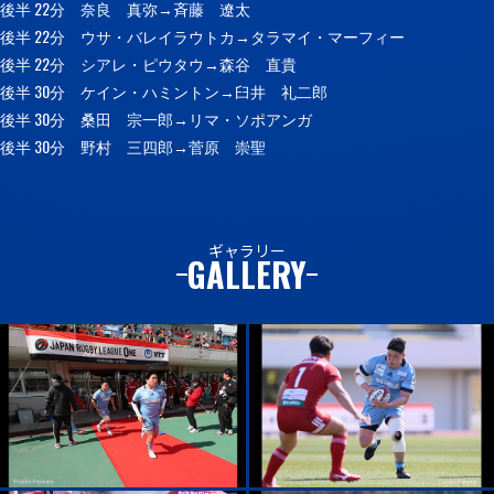
後半 22分 奈良 真弥→斉藤 遼太
後半 22分 ウサ・バレイラウトカ→タラマイ・マーフィー
後半 22分 シアレ・ピウタウ→森谷 直貴
後半 30分 ケイン・ハミントン→臼井 礼二郎
後半 30分 桑田 宗一郎→リマ・ソポアンガ
後半 30分 野村 三四郎→菅原 崇聖
ギャラリー
GALLERY