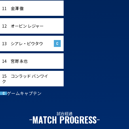
11 金澤 徹
12 オービン レジャー
13 シアレ・ピウタウ
14 宮嵜 永也
15 コンラッド バンワイ
ク
ゲームキャプテン
C
試合経過
MATCH PROGRESS