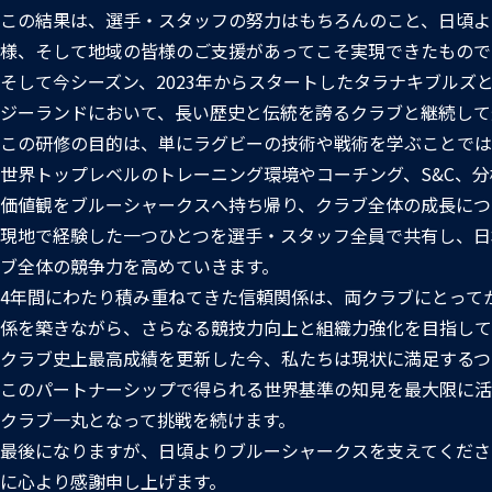
この結果は、選手・スタッフの努力はもちろんのこと、日頃よ
様、そして地域の皆様のご支援があってこそ実現できたもので
そして今シーズン、2023年からスタートしたタラナキブルズ
ジーランドにおいて、長い歴史と伝統を誇るクラブと継続して
この研修の目的は、単にラグビーの技術や戦術を学ぶことでは
世界トップレベルのトレーニング環境やコーチング、S&C、
価値観をブルーシャークスへ持ち帰り、クラブ全体の成長につ
現地で経験した一つひとつを選手・スタッフ全員で共有し、日
ブ全体の競争力を高めていきます。
4年間にわたり積み重ねてきた信頼関係は、両クラブにとって
係を築きながら、さらなる競技力向上と組織力強化を目指して
クラブ史上最高成績を更新した今、私たちは現状に満足するつ
このパートナーシップで得られる世界基準の知見を最大限に活
クラブ一丸となって挑戦を続けます。
最後になりますが、日頃よりブルーシャークスを支えてくださ
に心より感謝申し上げます。