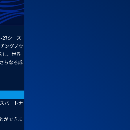
27シーズ
ーチングノウ
施し、世界
さらなる成
。
ンスパートナ
ことができま