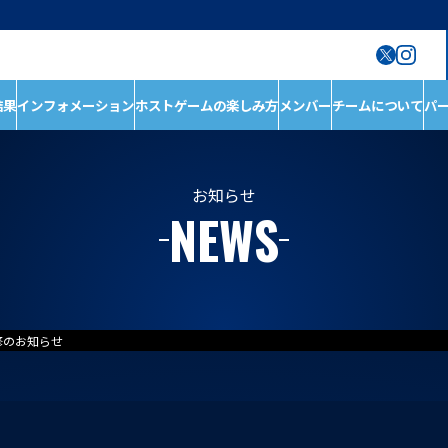
結果
インフォメーション
ホストゲームの楽しみ方
メンバー
チームについて
パ
ン
ホストゲームの楽しみ
チームについて
方
チーム情報
ホストゲームについ
チームの歴史
お知らせ
NEWS
て
ホストのご案内
D1/D2入替戦
ACADEMY
ホストゲーム最終
第6戦ホストゲーム
青鮫祭り2026
修のお知らせ
第4戦ホストゲーム
第3戦ホストゲーム
第2戦ホストゲーム
第1戦ホストゲーム
メンバー