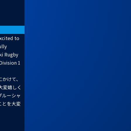
xcited to
ully
aki Rugby
Division 1
にかけて、
を大変嬉しく
ブルーシャ
たことを大変