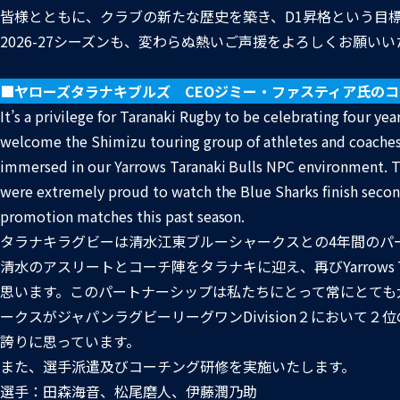
皆様とともに、クラブの新たな歴史を築き、D1昇格という目
2026-27シーズンも、変わらぬ熱いご声援をよろしくお願い
■ヤローズタラナキブルズ CEOジミー・ファスティア氏の
It’s a privilege for Taranaki Rugby to be celebrating four ye
welcome the Shimizu touring group of athletes and coaches t
immersed in our Yarrows Taranaki Bulls NPC environment. Th
were extremely proud to watch the Blue Sharks finish secon
promotion matches this past season.
タラナキラグビーは清水江東ブルーシャークスとの4年間のパ
清水のアスリートとコーチ陣をタラナキに迎え、再びYarrows Ta
思います。このパートナーシップは私たちにとって常にとても
ークスがジャパンラグビーリーグワンDivision２において２
誇りに思っています。
また、選手派遣及びコーチング研修を実施いたします。
選手：田森海音、松尾磨人、伊藤潤乃助