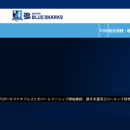
TOP
試合日程・
インフォメーショ
試合日程・結果
全ての記事
ホストゲームの楽しみ
イベント
方
お知らせ
試合情報
普及活動
TOP
>
タラナキブルズとのパートナーシップ締結継続、選手派遣及びコーチング研