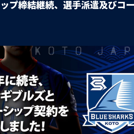
シップ締結継続、選手派遣及びコ