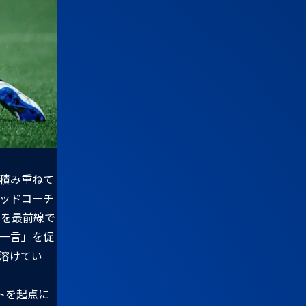
積み重ねて
ッドコーチ
ムを最前線で
一言」を促
溶けてい
トを起点に