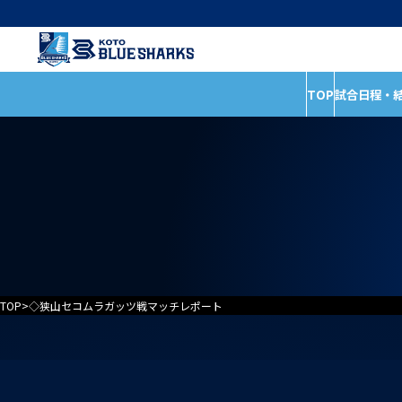
TOP
試合日程・
インフォメーショ
試合日程・結果
全ての記事
ホストゲームの楽しみ
イベント
方
お知らせ
試合情報
普及活動
TOP
>
◇狭山セコムラガッツ戦マッチレポート