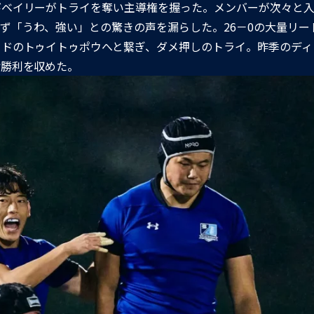
びベイリーがトライを奪い主導権を握った。メンバーが次々と
ず「うわ、強い」との驚きの声を漏らした。26－0の大量リー
イドのトゥイトゥポウへと繋ぎ、ダメ押しのトライ。昨季のディ
封勝利を収めた。