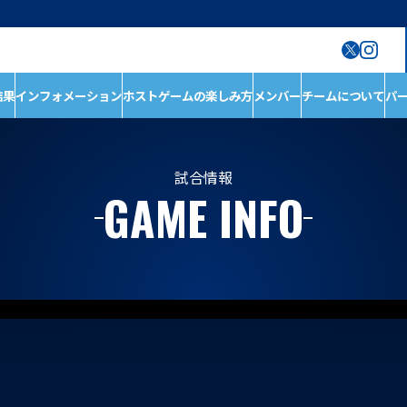
結果
インフォメーション
ホストゲームの楽しみ方
メンバー
チームについて
パ
ン
ホストゲームの楽しみ
チームについて
方
チーム情報
ホストゲームについ
チームの歴史
試合情報
GAME INFO
て
ホストのご案内
D1/D2入替戦
ACADEMY
ホストゲーム最終
第6戦ホストゲーム
青鮫祭り2026
第4戦ホストゲーム
第3戦ホストゲーム
第2戦ホストゲーム
第1戦ホストゲーム
メンバー