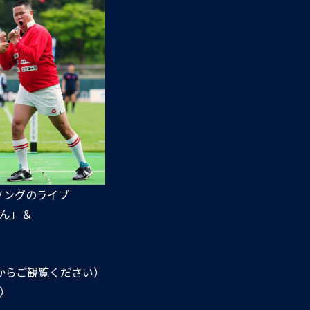
ソングのライブ
ん」＆
席からご観覧ください）
ア）