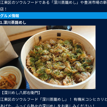
江東区のソウルフードである「深川蒸籠めし」や豊洲市場の新
店！
グルメ情報
1.深川蒸籠めし
【深川めし八郎右衛門】
江東区のソウルフード「深川蒸籠めし」！ 有機米コシヒカリ
あげた、ふっくら熱々の深川めしをお楽しみください！