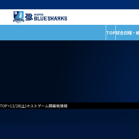
TOP
試合日程・
インフォメーショ
試合日程・結果
全ての記事
ホストゲームの楽しみ
イベント
方
お知らせ
試合情報
普及活動
TOP
>
12/28(土)ホストゲーム開幕戦情報