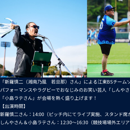
「新羅慎二（湘南乃風 若旦那）さん」による江東BSチーム
パフォーマンスやラグビーでおなじみのお笑い芸人「しんやさ
「小島ラテさん」が会場を熱く盛り上げます！
【出演時間】
新羅慎二さん：14:00（ピッチ内にてライブ実施、スタンド
しんやさん＆小島ラテさん：12:30～16:30（競技場場外エリ