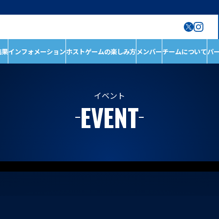
結果
インフォメーション
ホストゲームの楽しみ方
メンバー
チームについて
パ
ン
ホストゲームの楽しみ
チームについて
方
チーム情報
ホストゲームについ
チームの歴史
イベント
EVENT
て
ホストのご案内
D1/D2入替戦
ACADEMY
ホストゲーム最終
第6戦ホストゲーム
青鮫祭り2026
第4戦ホストゲーム
第3戦ホストゲーム
第2戦ホストゲーム
第1戦ホストゲーム
メンバー