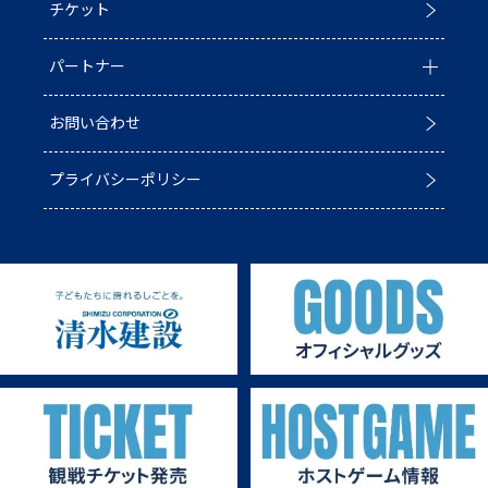
チケット
普及活動
第6戦ホストゲーム
チームの歴史
パートナー
ACADEMY
青鮫祭り2026
ホストのご案内
お問い合わせ
第4戦ホストゲーム
パートナー一覧
プライバシーポリシー
第3戦ホストゲーム
パートナー募集
第2戦ホストゲーム
第1戦ホストゲーム