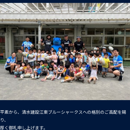
普及活動
第6戦ホストゲーム
チームの歴史
ファンクラブ
青鮫祭り2026
ホストのご案内
チケット
第4戦ホストゲーム
パートナー
第3戦ホストゲーム
お問い合わせ
パートナー一覧
第2戦ホストゲーム
パートナー募集
プライバシーポリシー
第1戦ホストゲーム
平素から、清水建設江東ブルーシャークスへの格別のご高配を賜
り、
厚く御礼申し上げます。