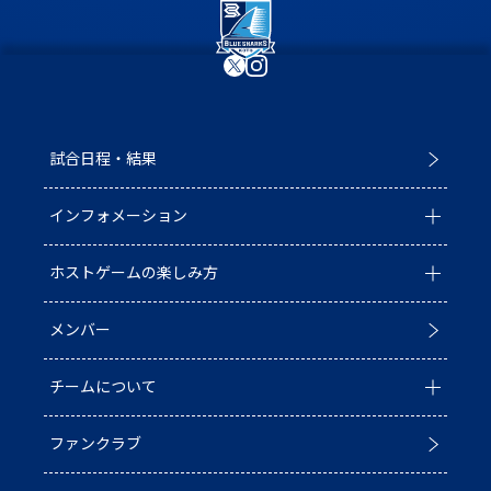
試合日程・結果
インフォメーション
ホストゲームの楽しみ方
全ての記事
メンバー
イベント
ホストゲームについて
チームについて
お知らせ
D1/D2入替戦
ファンクラブ
試合情報
ホストゲーム最終
チーム情報