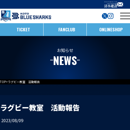
TICKET
FANCLUB
ONLINESHOP
試合日程・結果
お知らせ
NEWS
インフォメーション
ホストゲームの楽しみ方
全ての記事
TOP
>
ラグビー教室 活動報告
イベント
メンバー
ホストゲームについて
お知らせ
D1/D2入替戦
ラグビー教室 活動報告
チームについて
試合情報
ホストゲーム最終
2023/08/09
ACADEMY
チーム情報