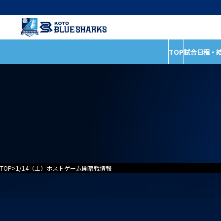
TOP
試合日程・
インフォメーショ
試合日程・結果
全ての記事
ホストゲームの楽しみ
イベント
方
お知らせ
試合情報
普及活動
TOP
>
1/14（土）ホストゲーム開幕戦情報