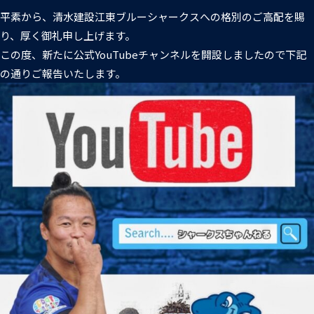
普及活動
第6戦ホストゲーム
チームの歴史
ファンクラブ
平素から、清水建設江東ブルーシャークスへの格別のご高配を賜
り、厚く御礼申し上げます。
青鮫祭り2026
ホストのご案内
チケット
この度、新たに公式YouTubeチャンネルを開設しましたので下記
の通りご報告いたします。
第4戦ホストゲーム
パートナー
第3戦ホストゲーム
お問い合わせ
パートナー一覧
第2戦ホストゲーム
パートナー募集
プライバシーポリシー
第1戦ホストゲーム