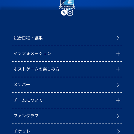
試合日程・結果
インフォメーション
ホストゲームの楽しみ方
全ての記事
メンバー
イベント
ホストゲームについて
チームについて
お知らせ
D1/D2入替戦
ファンクラブ
試合情報
ホストゲーム最終
チーム情報
チケット
普及活動
第6戦ホストゲーム
チームの歴史