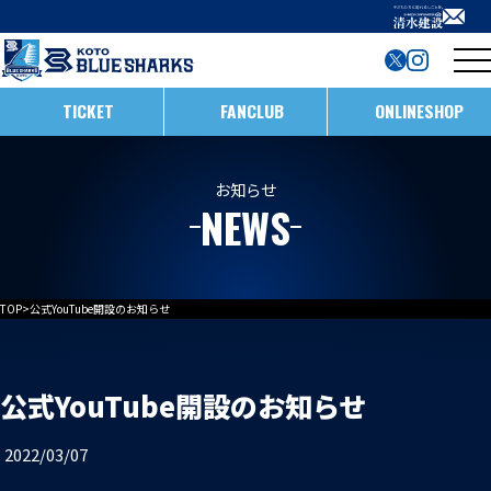
TICKET
FANCLUB
ONLINESHOP
試合日程・結果
お知らせ
NEWS
インフォメーション
ホストゲームの楽しみ方
全ての記事
TOP
>
公式YouTube開設のお知らせ
イベント
メンバー
ホストゲームについて
お知らせ
D1/D2入替戦
公式YouTube開設のお知らせ
チームについて
試合情報
ホストゲーム最終
2022/03/07
ACADEMY
チーム情報