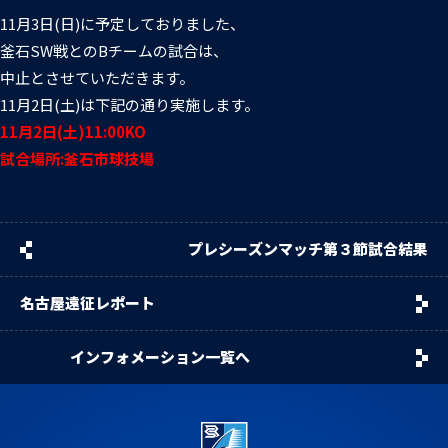
普及活動
第6戦ホストゲーム
チームの歴史
ファンクラブ
11月3日(日)に予定しておりました、
釜石SW戦とのBチームの試合は、
青鮫祭り2026
ホストのご案内
チケット
中止とさせていただきます。
11月2日(土)は下記の通り実施します。
第4戦ホストゲーム
パートナー
11月2日(土)11:00KO
試合場所:釜石市球技場
第3戦ホストゲーム
お問い合わせ
パートナー一覧
第2戦ホストゲーム
パートナー募集
プライバシーポリシー
プレシーズンマッチ第３節試合結果
第1戦ホストゲーム
名古屋遠征レポート
インフォメーション一覧へ