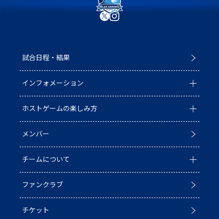
試合日程・結果
インフォメーション
ホストゲームの楽しみ方
全ての記事
メンバー
イベント
ホストゲームについて
チームについて
お知らせ
D1/D2入替戦
ファンクラブ
試合情報
ホストゲーム最終
チーム情報
チケット
普及活動
第6戦ホストゲーム
チームの歴史