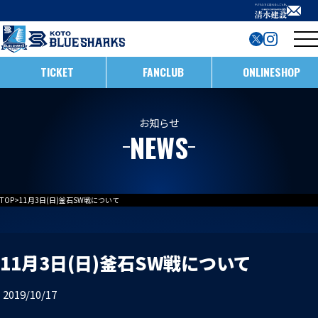
TICKET
FANCLUB
ONLINESHOP
試合日程・結果
お知らせ
NEWS
インフォメーション
ホストゲームの楽しみ方
全ての記事
TOP
>
11月3日(日)釜石SW戦について
イベント
メンバー
ホストゲームについて
お知らせ
D1/D2入替戦
11月3日(日)釜石SW戦について
チームについて
試合情報
ホストゲーム最終
2019/10/17
ACADEMY
チーム情報