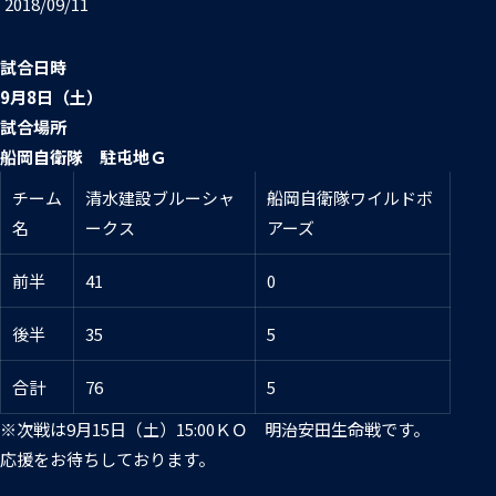
2018/09/11
普及活動
第6戦ホストゲーム
チームの歴史
ファンクラブ
試合日時
青鮫祭り2026
ホストのご案内
チケット
9月8日（土）
試合場所
第4戦ホストゲーム
パートナー
船岡自衛隊 駐屯地Ｇ
第3戦ホストゲーム
チーム
清水建設ブルーシャ
船岡自衛隊ワイルドボ
お問い合わせ
パートナー一覧
名
ークス
アーズ
第2戦ホストゲーム
パートナー募集
プライバシーポリシー
前半
41
0
第1戦ホストゲーム
後半
35
5
合計
76
5
※次戦は9月15日（土）15:00ＫＯ 明治安田生命戦です。
応援をお待ちしております。