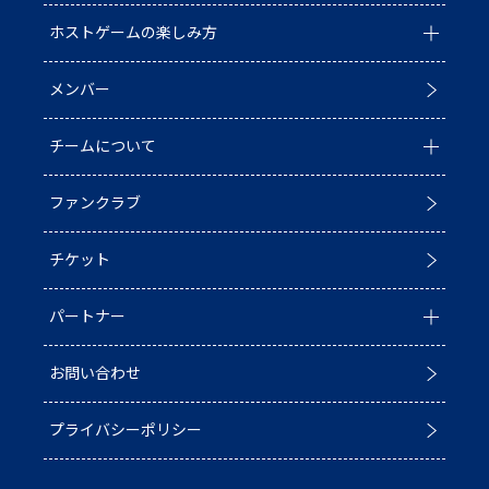
ホストゲームの楽しみ方
全ての記事
メンバー
イベント
ホストゲームについて
チームについて
お知らせ
D1/D2入替戦
ファンクラブ
試合情報
ホストゲーム最終
チーム情報
チケット
普及活動
第6戦ホストゲーム
チームの歴史
パートナー
ACADEMY
青鮫祭り2026
ホストのご案内
お問い合わせ
第4戦ホストゲーム
パートナー一覧
プライバシーポリシー
第3戦ホストゲーム
パートナー募集
第2戦ホストゲーム