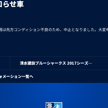
知らせ車
ン戦は先方コンディション不良のため、中止となりました。大変
清水建設ブルーシャークス 2017シーズン
春合宿レポート
ォメーション一覧へ