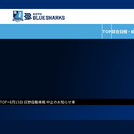
TOP
試合日程・
インフォメーショ
試合日程・結果
全ての記事
ホストゲームの楽しみ
イベント
方
お知らせ
試合情報
普及活動
TOP
>
8月15日 日野自動車戦 中止のお知らせ車