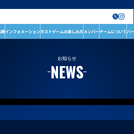
結果
インフォメーション
ホストゲームの楽しみ方
メンバー
チームについて
パ
ン
ホストゲームの楽しみ
チームについて
方
チーム情報
ホストゲームについ
チームの歴史
お知らせ
NEWS
て
ホストのご案内
D1/D2入替戦
ACADEMY
ホストゲーム最終
第6戦ホストゲーム
青鮫祭り2026
第4戦ホストゲーム
第3戦ホストゲーム
第2戦ホストゲーム
第1戦ホストゲーム
メンバー