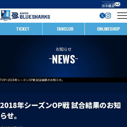
TICKET
FANCLUB
ONLINESHOP
試合日程・結果
お知らせ
NEWS
インフォメーション
ホストゲームの楽しみ方
全ての記事
TOP
>
2018年シーズンOP戦 試合結果のお知らせ。
イベント
メンバー
ホストゲームについて
お知らせ
D1/D2入替戦
2018年シーズンOP戦 試合結果のお知
チームについて
らせ。
試合情報
ホストゲーム最終
ACADEMY
チーム情報