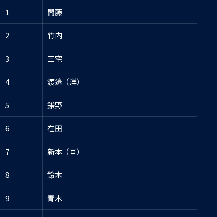
1
間藤
2
竹内
3
三宅
4
渡邉（洋）
5
鎌野
6
在田
7
新本（亘）
8
鈴木
9
青木