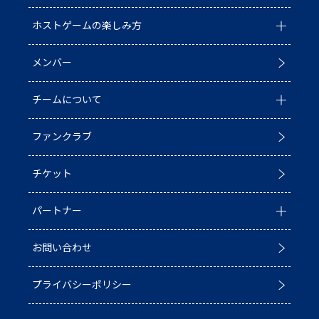
ホストゲームの楽しみ方
全ての記事
メンバー
イベント
ホストゲームについて
チームについて
お知らせ
D1/D2入替戦
ファンクラブ
試合情報
ホストゲーム最終
チーム情報
チケット
普及活動
第6戦ホストゲーム
チームの歴史
パートナー
ACADEMY
青鮫祭り2026
ホストのご案内
お問い合わせ
第4戦ホストゲーム
パートナー一覧
プライバシーポリシー
第3戦ホストゲーム
パートナー募集