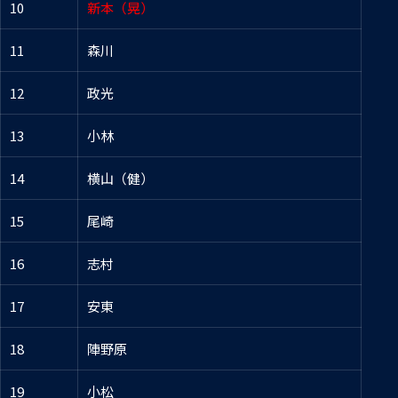
10
新本（晃）
11
森川
12
政光
13
小林
14
横山（健）
15
尾崎
16
志村
17
安東
18
陣野原
19
小松