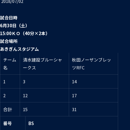
2018/07/02
普及活動
第6戦ホストゲーム
チームの歴史
ファンクラブ
試合日時
青鮫祭り2026
ホストのご案内
チケット
6月30日（土）
15:00ＫＯ（40分×2本）
第4戦ホストゲーム
パートナー
試合場所
第3戦ホストゲーム
あきぎんスタジアム
お問い合わせ
パートナー一覧
チーム
清水建設ブルーシャ
秋田ノーザンブレッ
第2戦ホストゲーム
パートナー募集
名
ークス
ツRFC
プライバシーポリシー
第1戦ホストゲーム
1
3
14
2
12
17
合計
15
31
番号
BS