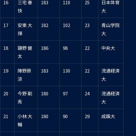
16
三宅 春
183
110
25
日本体育
快
大
17
安東 大
182
102
23
青山学院
揮
大
18
鎌野 健
186
98
22
中央大
太
19
陣野原
183
130
22
流通経済
涼
大
20
今野 剛
180
97
24
流通経済
秀
大
21
小林 大
180
90
29
成蹊大
輔