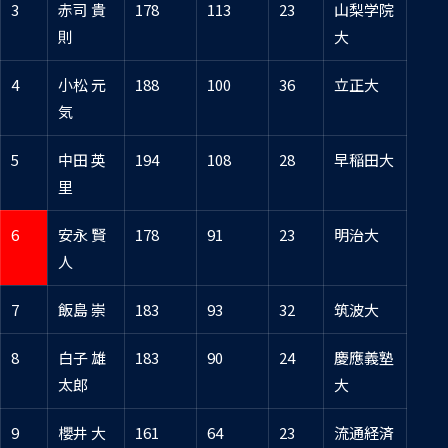
3
赤司 貴
178
113
23
山梨学院
則
大
4
小松 元
188
100
36
立正大
気
5
中田 英
194
108
28
早稲田大
里
6
安永 賢
178
91
23
明治大
人
7
飯島 崇
183
93
32
筑波大
8
白子 雄
183
90
24
慶應義塾
太郎
大
9
櫻井 大
161
64
23
流通経済