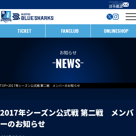
TICKET
FANCLUB
ONLINESHOP
試合日程・結果
お知らせ
NEWS
インフォメーション
ホストゲームの楽しみ方
全ての記事
TOP
>
2017年シーズン公式戦 第二戦 メンバーのお知らせ
イベント
メンバー
ホストゲームについて
お知らせ
D1/D2入替戦
2017年シーズン公式戦 第二戦 メンバ
チームについて
ーのお知らせ
試合情報
ホストゲーム最終
ACADEMY
チーム情報