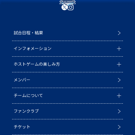
試合日程・結果
インフォメーション
ホストゲームの楽しみ方
全ての記事
メンバー
イベント
ホストゲームについて
チームについて
お知らせ
D1/D2入替戦
ファンクラブ
試合情報
ホストゲーム最終
チーム情報
チケット
普及活動
第6戦ホストゲーム
チームの歴史