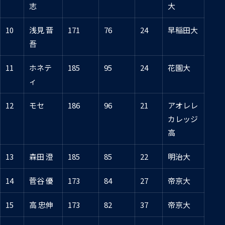
志
大
10
浅見 晋
171
76
24
早稲田大
吾
11
ホネテ
185
95
24
花園大
ィ
12
モセ
186
96
21
アオレレ
カレッジ
高
13
森田 澄
185
85
22
明治大
14
菅谷 優
173
84
27
帝京大
15
高 忠伸
173
82
37
帝京大