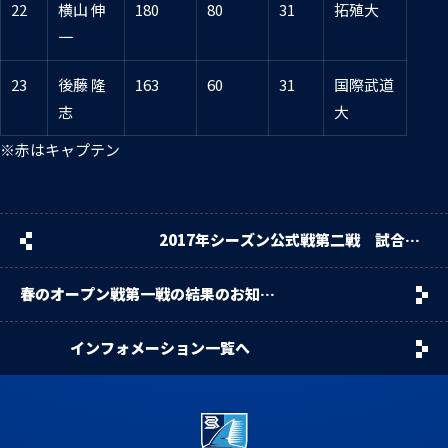
22
横山 伸
180
80
31
拓殖大
一
23
後藤 隆
163
60
31
国際武道
志
大
※赤はキャプテン
2017年シーズン公式戦第二戦 試合結
果のお知らせ
春のオープン戦第一戦の結果のお知ら
せ。
インフォメーション一覧へ