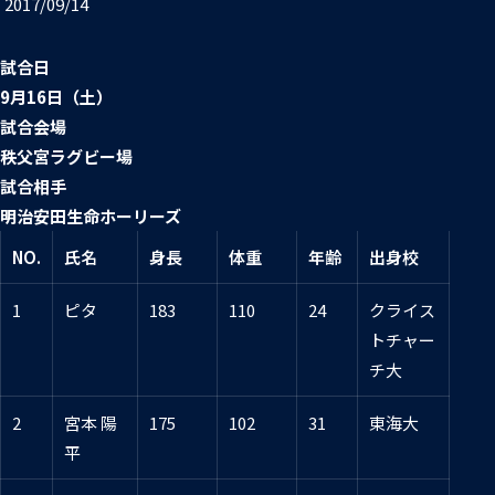
2017/09/14
普及活動
第6戦ホストゲーム
チームの歴史
ファンクラブ
試合日
青鮫祭り2026
ホストのご案内
チケット
9月16日（土）
試合会場
第4戦ホストゲーム
パートナー
秩父宮ラグビー場
第3戦ホストゲーム
試合相手
お問い合わせ
パートナー一覧
明治安田生命ホーリーズ
第2戦ホストゲーム
パートナー募集
NO.
氏名
身長
体重
年齢
出身校
プライバシーポリシー
第1戦ホストゲーム
1
ピタ
183
110
24
クライス
トチャー
チ大
2
宮本 陽
175
102
31
東海大
平