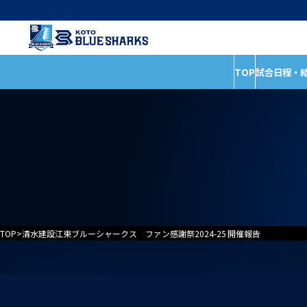
TOP
試合日程・
インフォメーショ
試合日程・結果
全ての記事
ホストゲームの楽しみ
イベント
方
お知らせ
試合情報
普及活動
TOP
>
清水建設江東ブルーシャークス ファン感謝祭2024-25 開催報告