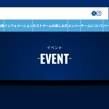
結果
インフォメーション
ホストゲームの楽しみ方
メンバー
チームについて
パ
ン
ホストゲームの楽しみ
チームについて
方
チーム情報
ホストゲームについ
チームの歴史
イベント
EVENT
て
ホストのご案内
D1/D2入替戦
ACADEMY
ホストゲーム最終
第6戦ホストゲーム
青鮫祭り2026
第4戦ホストゲーム
第3戦ホストゲーム
第2戦ホストゲーム
第1戦ホストゲーム
メンバー