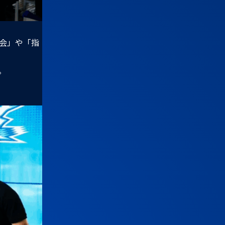
会」や「指
。