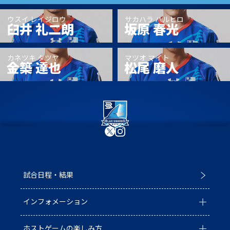
普及活動
第6戦ホストゲーム
チームの歴史
ファンクラブ
ウスイ レイジロウ
サカハラ ハルヒロ
臼井 礼二朗
坂原 春光
青鮫祭り2026
ホストのご案内
チケット
カネツキ タツヤ
マツオ マイト
第4戦ホストゲーム
金築 達也
松尾 磨人
パートナー
第3戦ホストゲーム
お問い合わせ
パートナー一覧
第2戦ホストゲーム
パートナー募集
プライバシーポリシー
第1戦ホストゲーム
試合日程・結果
インフォメーション
ホストゲームの楽しみ方
全ての記事