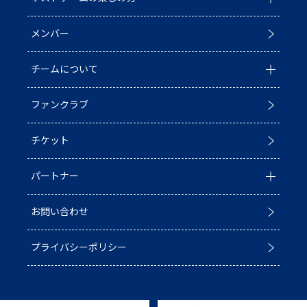
メンバー
イベント
ホストゲームについて
チームについて
お知らせ
D1/D2入替戦
ファンクラブ
試合情報
ホストゲーム最終
チーム情報
チケット
普及活動
第6戦ホストゲーム
チームの歴史
パートナー
ACADEMY
青鮫祭り2026
ホストのご案内
お問い合わせ
第4戦ホストゲーム
パートナー一覧
プライバシーポリシー
第3戦ホストゲーム
パートナー募集
第2戦ホストゲーム