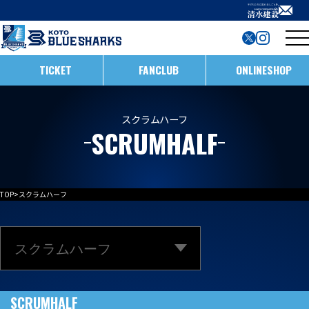
TICKET
FANCLUB
ONLINESHOP
試合日程・結果
スクラムハーフ
SCRUMHALF
インフォメーション
ホストゲームの楽しみ方
全ての記事
TOP
>
スクラムハーフ
イベント
メンバー
ホストゲームについて
お知らせ
D1/D2入替戦
チームについて
試合情報
ホストゲーム最終
ACADEMY
チーム情報
SCRUMHALF