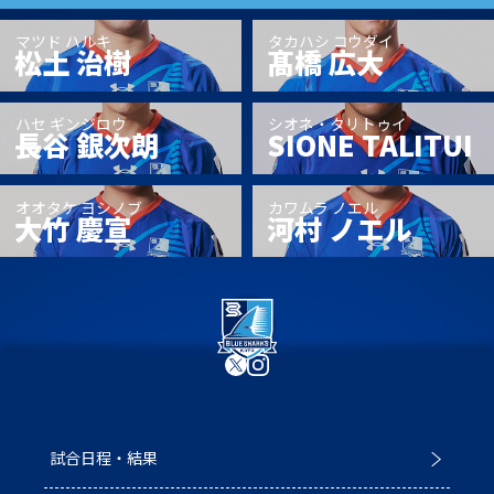
普及活動
第6戦ホストゲーム
チームの歴史
ファンクラブ
マツド ハルキ
タカハシ コウダイ
松土 治樹
髙橋 広大
青鮫祭り2026
ホストのご案内
チケット
ハセ ギンジロウ
シオネ・タリトゥイ
第4戦ホストゲーム
長谷 銀次朗
SIONE TALITUI
パートナー
第3戦ホストゲーム
お問い合わせ
パートナー一覧
オオタケ ヨシノブ
カワムラ ノエル
大竹 慶宣
河村 ノエル
第2戦ホストゲーム
パートナー募集
プライバシーポリシー
第1戦ホストゲーム
試合日程・結果