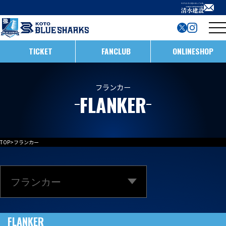
TICKET
FANCLUB
ONLINESHOP
試合日程・結果
フランカー
FLANKER
インフォメーション
ホストゲームの楽しみ方
全ての記事
TOP
>
フランカー
イベント
メンバー
ホストゲームについて
お知らせ
D1/D2入替戦
チームについて
試合情報
ホストゲーム最終
ACADEMY
チーム情報
FLANKER