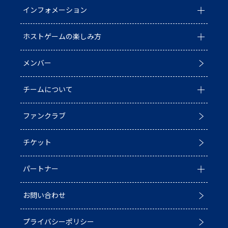
インフォメーション
ホストゲームの楽しみ方
全ての記事
メンバー
イベント
ホストゲームについて
チームについて
お知らせ
D1/D2入替戦
ファンクラブ
試合情報
ホストゲーム最終
チーム情報
チケット
普及活動
第6戦ホストゲーム
チームの歴史
パートナー
ACADEMY
青鮫祭り2026
ホストのご案内
お問い合わせ
第4戦ホストゲーム
パートナー一覧
プライバシーポリシー
第3戦ホストゲーム
パートナー募集